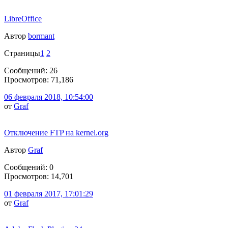
LibreOffice
Автор
bormant
Страницы
1
2
Сообщений: 26
Просмотров: 71,186
06 февраля 2018, 10:54:00
от
Graf
Отключение FTP на kernel.org
Автор
Graf
Сообщений: 0
Просмотров: 14,701
01 февраля 2017, 17:01:29
от
Graf